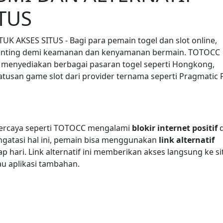
TUS
 AKSES SITUS - Bagi para pemain togel dan slot online,
enting demi keamanan dan kenyamanan bermain. TOTOCC
menyediakan berbagai pasaran togel seperti Hongkong,
atusan game slot dari provider ternama seperti Pragmatic P
erpercaya seperti TOTOCC mengalami
blokir internet positif
d
engatasi hal ini, pemain bisa menggunakan
link alternatif
ap hari. Link alternatif ini memberikan akses langsung ke si
u aplikasi tambahan.