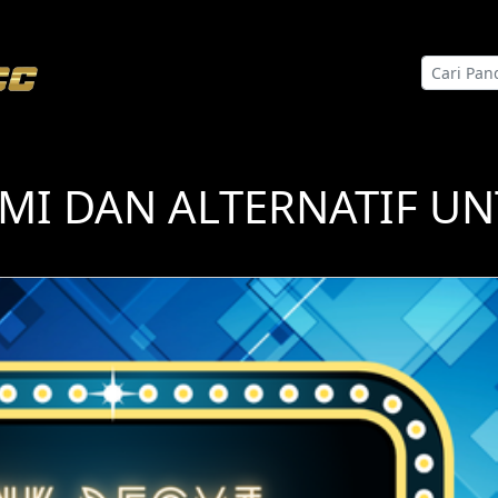
MI DAN ALTERNATIF UN