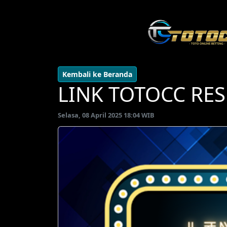
Kembali ke Beranda
LINK TOTOCC RES
Selasa, 08 April 2025 18:04 WIB